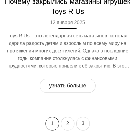
Почему закрылись магазины игрушек
Toys R Us
12 января 2025
Toys R Us – это легендарная сеть магазинов, которая
дарила радость детям и взрослым по всему миру на
протяжении многих десятилетий. Однако в последние
годы компания столкнулась с финансовыми
трудностями, которые привели к её закрытию. В этой
статье мы рассмотрим причины, которые стояли за
падением Toys R Us, и какие уроки можно извлечь из
узнать больше
этой истории. Также обсудим, что происходит в
индустрии игрушек сегодня.
1
2
3