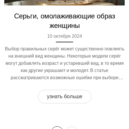
Серьги, омолаживающие образ
женщины
10 октября 2024
Выбор правильных серёг может существенно повлиять
на внешний вид женщины. Некоторые модели серёг
могут добавлять возраст и устаревший вид, в то время
как другие украшают и молодят. В статье
рассматриваются возможные ошибки при выборе
серёг, которые могут визуально старить женщину, а
также предлагаются полезные советы по подбору таких
узнать больше
украшений, чтобы они подчёркивали свежесть и
молодость. Давайте разберёмся, какие серьги стоит
избегать, чтобы всегда выглядеть стильно и
современно.