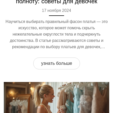
полноту: советы для девочек
17 ноября 2024
Научиться выбирать правильный фасон платья — это
искусство, которое может помочь скрыть
нежелательные округлости тела и подчеркнуть
достоинства. В статье рассматриваются советы и
рекомендации по выбору платьев для девочек,
которые помогут создать гармоничный и уверенный
образ. Узнайте, какие стили лучше всего подходят для
узнать больше
смягчения силуэта и какие материалы и принты стоит
выбирать. Для родителей, стремящихся помочь своим
дочерям почувствовать себя еще более уверенными,
это руководство станет незаменимым.