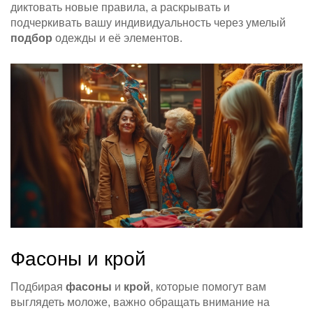
диктовать новые правила, а раскрывать и
подчеркивать вашу индивидуальность через умелый
подбор
одежды и её элементов.
Фасоны и крой
Подбирая
фасоны
и
крой
, которые помогут вам
выглядеть моложе, важно обращать внимание на