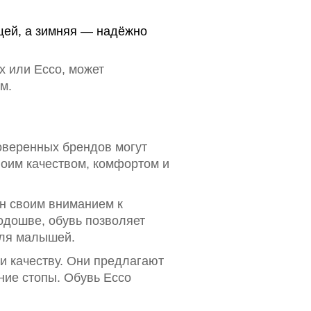
щей, а зимняя — надёжно
ox или Ecco, может
м.
оверенных брендов могут
воим качеством, комфортом и
ен своим вниманием к
одошве, обувь позволяет
для малышей.
и качеству. Они предлагают
ние стопы. Обувь Ecco