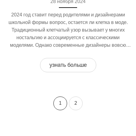
28 ноября 2024
2024 год ставит перед родителями и дизайнерами
школьной формы вопрос, остается ли клетка в моде.
Традиционный клетчатый узор вызывает у многих
ностальгию и ассоциируется с классическими
моделями. Однако современные дизайнеры вовсю
стараются внедрить клетку в новые креативные
решения. Узнайте, как выбрать форму в клетку, чтобы
узнать больше
ребенок выглядел стильно и чувствовал себя
комфортно. Изучим последние модные тенденции и
практичные советы по выбору школьной одежды в
клетку.
1
2