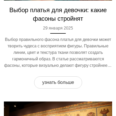
Выбор платья для девочки: какие
фасоны стройнят
29 января 2025
Выбор правильного фасона платья для девочки может
творить чудеса с восприятием фигуры. Правильные
линии, цвет и текстура ткани позволят создать
гармоничный образ. В статье рассматриваются
фасоны, которые визуально делают фигуру стройнее, и
даны полезные советы по выбору подходящих
элементов декора и материалов. Также уделяется
узнать больше
внимание практическим аспектам, таким как комфорт и
функциональность для активных детей.