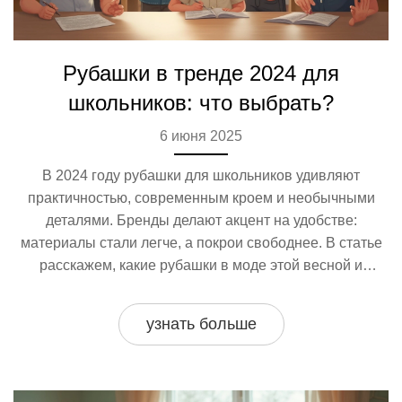
Рубашки в тренде 2024 для
школьников: что выбрать?
6 июня 2025
В 2024 году рубашки для школьников удивляют
практичностью, современным кроем и необычными
деталями. Бренды делают акцент на удобстве:
материалы стали легче, а покрои свободнее. В статье
расскажем, какие рубашки в моде этой весной и
осенью, на что обращать внимание родителям при
выборе школьной одежды, и какие фасоны точно
узнать больше
понравятся детям. Будут полезные советы и свежие
примеры актуальных моделей. Всё самое важное — с
учетом школьных правил и детских предпочтений.