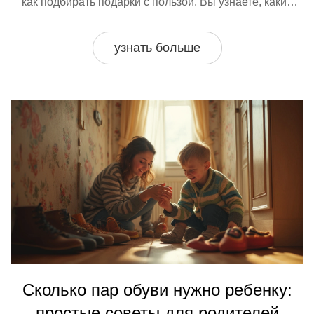
как подбирать подарки с пользой. Вы узнаете, какие
игры сейчас действительно нравятся детям разного
возраста. Мы подскажем идеи для мальчиков и девочек
узнать больше
и расскажем, на что стоит обратить внимание при
покупке. Полезные советы помогут сэкономить время и
выбрать то, что принесёт радость и пользу вашему
ребёнку.
Сколько пар обуви нужно ребенку:
простые советы для родителей