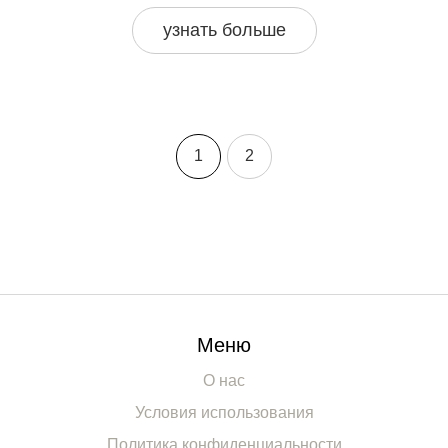
безопасна, и как быстро понять, удобно ли ребенку.
узнать больше
Практические рекомендации помогут выбрать
правильную обувь, чтобы ножки остались здоровыми.
1
2
Меню
О нас
Условия использования
Политика конфиденциальности