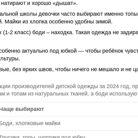
 натирают и хорошо «дышат».
альной школы девочки часто выбирают именно топы б
. Майки из хлопка особенно удобны зимой.
 (1-2 класс) боди – находка. Такая одежда не задир
обенно актуально под юбкой — чтобы ребёнок чувст
льтуры.
вые, без ярких швов, чтобы ничего не мешало и не ц
ации производителей детской одежды за 2024 год, 
м и топам из натуральных тканей, а боди использую
Чаще выбирают
Боди, хлопковые майки
Трусики, топы, шортики под юбку