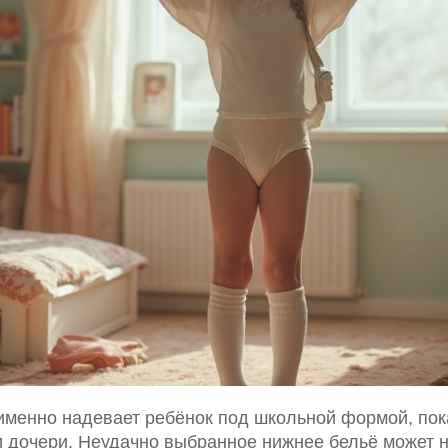
именно надевает ребёнок под школьной формой, пока
дочери. Неудачно выбранное нижнее бельё может на