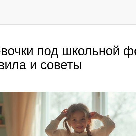
евочки под школьной ф
вила и советы