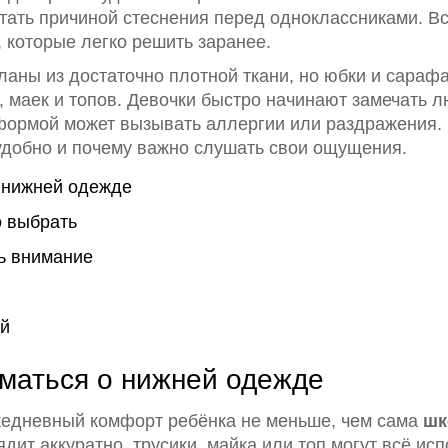
стать причиной стеснения перед одноклассниками. Вс
которые легко решить заранее.
аны из достаточно плотной ткани, но юбки и сарафа
, маек и топов. Девочки быстро начинают замечать л
ормой может вызывать аллергии или раздражения. 
 удобно и почему важно слушать свои ощущения.
о нижней одежде
о выбрать
ь внимание
й
уматься о нижней одежде
жедневный комфорт ребёнка не меньше, чем сама
шк
ит аккуратно, трусики, майка или топ могут всё исп