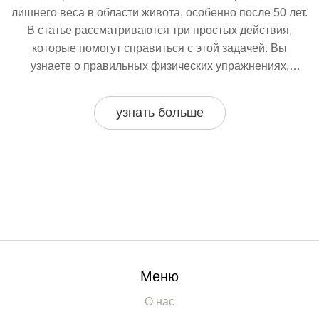
лишнего веса в области живота, особенно после 50 лет.
В статье рассматриваются три простых действия,
которые помогут справиться с этой задачей. Вы
узнаете о правильных физических упражнениях,
которые можно выполнять дома, важности питания и
ежедневных привычек, которые стоит интегрировать в
узнать больше
повседневную жизнь. Внимание уделяется доступным
для каждого методам и простым советам, которые
окажут положительное влияние на самочувствие и
внешний вид.
Меню
О нас