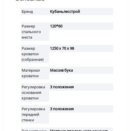
Бренд
Кубаньлесстрой
Размер
120*60
спального
места
Размер
1250 х 70 х 98
кроватки
(собранная)
Материал
Массив бука
кроватки
Регулировка
3 положения
основания
кроватки
Регулировка
3 положения
передней
стенки
Тип маятника
Маятник продольного качания