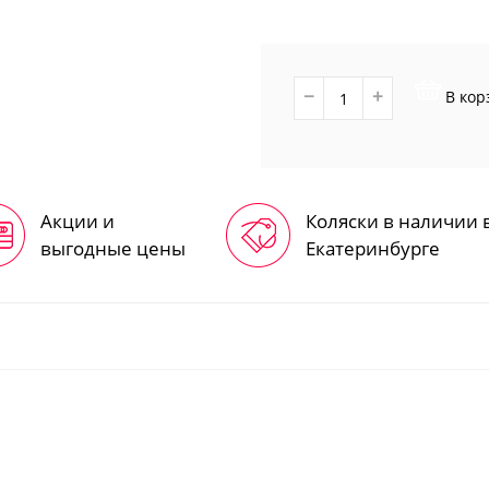
маятником
3
Детские кроватки с
ящиком
1-2
Овальные кроватки
−
+
В кор
Кроватки Премиум
1-2-
Кровати-
трансформеры
Аксессуары для
Акции и
Коляски в наличии 
кроваток
выгодные цены
Екатеринбурге