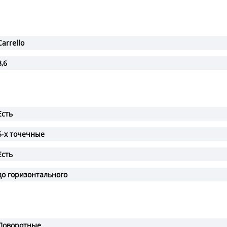
Carrello
8,6
Есть
5-х точечные
Есть
до горизонтального
Поворотные