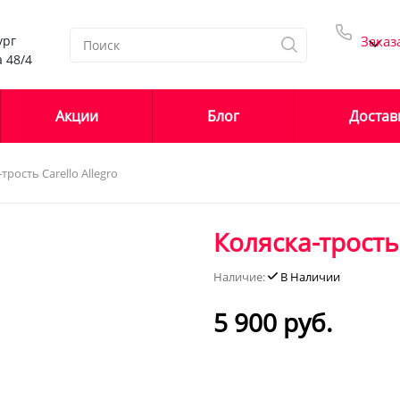
ург
Заказ
 48/4
Акции
Блог
Достав
Детские кроватки
трость Carello Allegro
0-
Детские кроватки
на колесах
Коляска-трость 
1
Детские кроватки с
поперечным
маятником
Наличие:
В Наличии
9-
Детские кроватки с
5 900 руб.
продольным
2
маятником
Детские кроватки с
(9-
универсальным