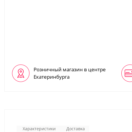
Коляски
Автокресла Гр 2-
трансформеры
(15-36 кг)
Аксессуары для
Автокресла Гр 0-
колясок
(0-25 кг)
Автокресла Гр 0-
3
Аксессуары для
автокресел
Розничный магазин в центре
Екатеринбурга
Характеристики
Доставка