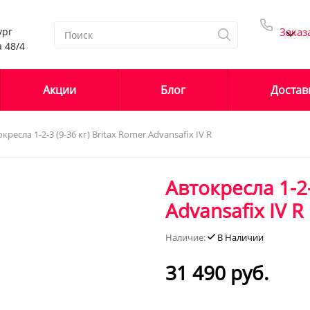
ург
Заказ
 48/4
Акции
Блог
Достав
Детские кроватки
кресла 1-2-3 (9-36 кг) Britax Romer Advansafix IV R
0-
Детские кроватки
на колесах
Автокресла 1-2-
1
Детские кроватки с
поперечным
Advansafix IV R
маятником
9-
Детские кроватки с
Наличие:
В Наличии
продольным
2
маятником
31 490 руб.
Детские кроватки с
(9-
универсальным