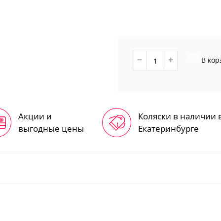
маятником
3
Детские кроватки с
ящиком
1-2
Овальные кроватки
Кроватки Премиум
−
+
1-2-
В кор
Кровати-
трансформеры
Аксессуары для
кроваток
Акции и
Коляски в наличии 
выгодные цены
Екатеринбурге