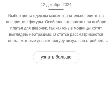
12 декабря 2024
Выбор цвета одежды может значительно влиять на
восприятие фигуры. Особенно это важно при выборе
платья для девочек, так как юные модницы хотят
выглядеть неотразимо. В статье рассматриваются
цвета, которые делают фигуру визуально стройнее,
простые приемы, которые помогут создать желаемый
эффект, и советы по выбору аксессуаров для
узнать больше
достижения гармоничного образа. Также будет
представлено мнение экспертов и способы
комбинирования разных оттенков.