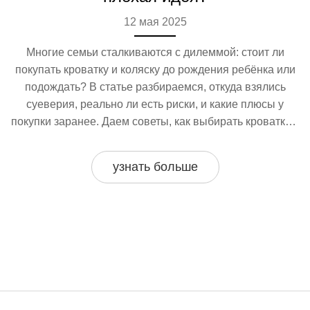
12 мая 2025
Многие семьи сталкиваются с дилеммой: стоит ли
покупать кроватку и коляску до рождения ребёнка или
подождать? В статье разбираемся, откуда взялись
суеверия, реально ли есть риски, и какие плюсы у
покупки заранее. Даем советы, как выбирать кроватку и
коляску, чтобы потом не метаться в спешке.
Практические нюансы, которые упростят жизнь
узнать больше
будущим родителям. Только конкретика — без
запугивания и мифов.