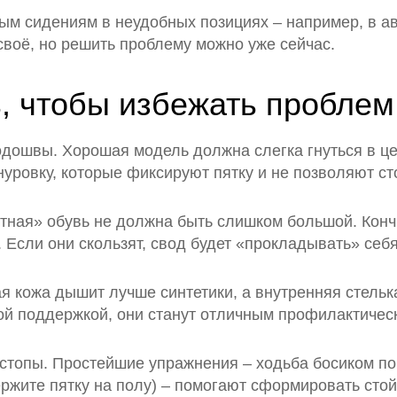
ым сидениям в неудобных позициях – например, в а
 своё, но решить проблему можно уже сейчас.
ь, чтобы избежать проблем
одошвы. Хорошая модель должна слегка гнуться в це
уровку, которые фиксируют пятку и не позволяют ст
ртная» обувь не должна быть слишком большой. Конч
о. Если они скользят, свод будет «прокладывать» себ
я кожа дышит лучше синтетики, а внутренняя стельк
ной поддержкой, они станут отличным профилактичес
топы. Простейшие упражнения – ходьба босиком по 
жите пятку на полу) – помогают сформировать стойк