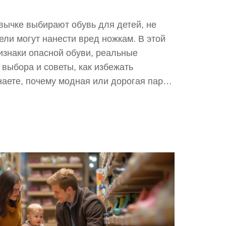
вычке выбирают обувь для детей, не
ели могут нанести вред ножкам. В этой
изнаки опасной обуви, реальные
 выбора и советы, как избежать
наете, почему модная или дорогая пара
ак быстро понять, удобно ли ребенку.
ции помогут выбрать правильную обувь,
доровыми.