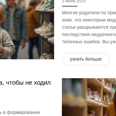
3 июня 2025
Многие родители по при
зная, что некоторые мод
статье раскрываются пр
последствия неудачного
типичных ошибок. Вы уз
не всегда безопасна, и к
Практические рекоменда
узнать больше
чтобы ножки остались з
а, чтобы не ходил
ль в формировании