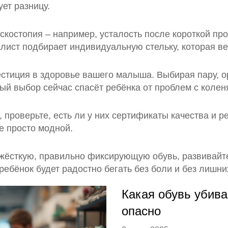
ует разницу.
костопия – например, усталость после короткой про
алист подбирает индивидуальную стельку, которая вер
вестиция в здоровье вашего малыша. Выбирая пару, о
ный выбор сейчас спасёт ребёнка от проблем с коле
проверьте, есть ли у них сертификаты качества и р
е просто модной.
е жёсткую, правильно фиксирующую обувь, развивай
 ребёнок будет радостно бегать без боли и без лишн
Какая обувь убива
опасно