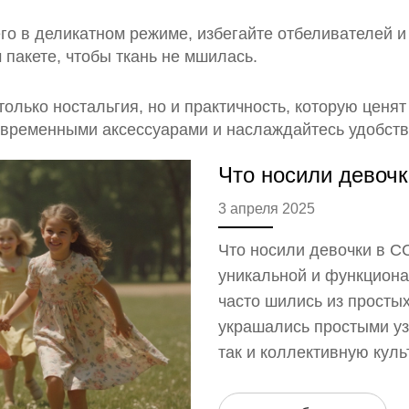
го в деликатном режиме, избегайте отбеливателей и
пакете, чтобы ткань не мшилась.
е только ностальгия, но и практичность, которую цен
овременными аксессуарами и наслаждайтесь удобств
Что носили девочк
3 апреля 2025
Что носили девочки в 
уникальной и функциона
часто шились из простых 
украшались простыми уз
так и коллективную куль
моде и стилях детской 