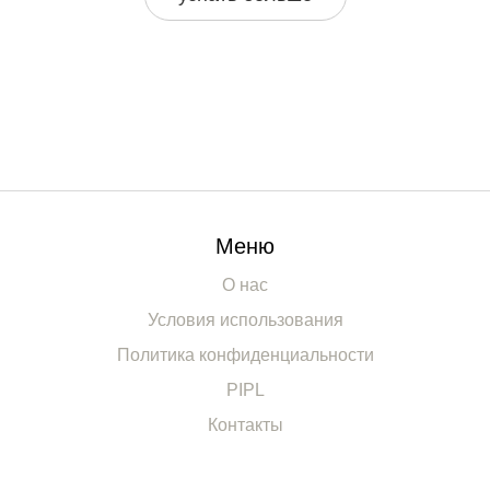
эффект. Всё максимально понятно и с примерами,
чтобы можно было сразу применить советы на
практике. Читатели узнают неожиданные лайфхаки и
смогут подбирать платья более уверенно.
Меню
О нас
Условия использования
Политика конфиденциальности
PIPL
Контакты