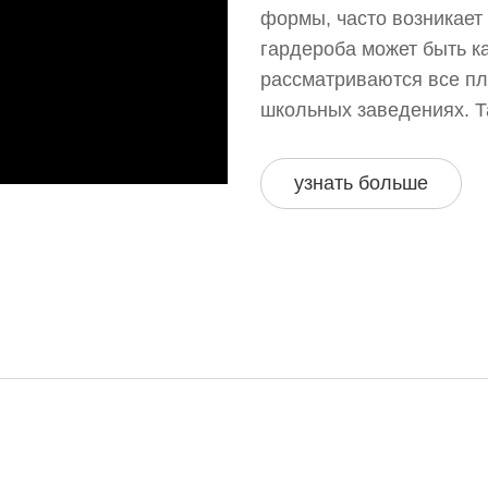
формы, часто возникает
гардероба может быть ка
рассматриваются все п
школьных заведениях. Т
правильного фасона и м
как правильно включить
узнать больше
ребенка.