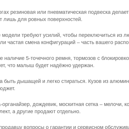
огах резиновая или пневматическая подвеска делае
т лишь для ровных поверхностей.
е модели требуют усилий, чтобы переключиться из 
сли частая смена конфигураций – часть вашего распо
е наличие 5‑точечного ремня, тормозов с блокировк
ует, что малыш будет надёжно удержан.
а быть дышащей и легко стираться. Кузов из алюмини
юджет.
а‑органайзер, дождевик, москитная сетка – мелочи,
ект, а другие продают отдельно.
ь продавцу вопросы о гарантии и сервисном обслужи