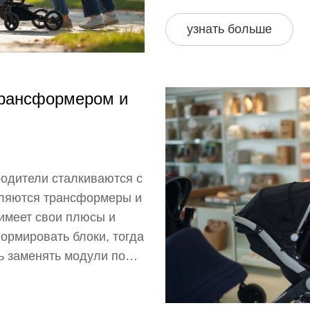
стать надежным и прак
жизни. Советы по эксплу
узнать больше
службы коляски и сохран
трансформером и
родители сталкиваются с
еляются трансформеры и
имеет свои плюсы и
ормировать блоки, тогда
ь заменять модули по
ичных характеристик и
ыбор.