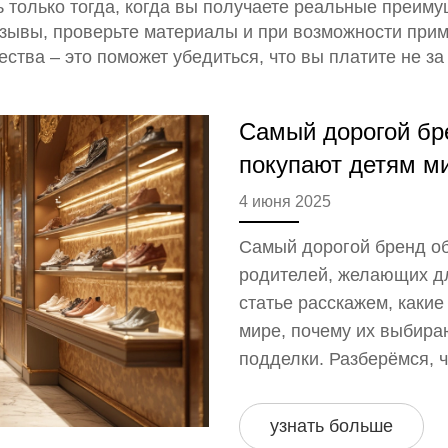
ть только тогда, когда вы получаете реальные преим
тзывы, проверьте материалы и при возможности приме
ества – это поможет убедиться, что вы платите не за
Самый дорогой бре
покупают детям м
4 июня 2025
Самый дорогой бренд об
родителей, желающих дл
статье расскажем, каки
мире, почему их выбираю
подделки. Разберёмся, 
от обычной, и стоит ли 
покупке брендовой обув
узнать больше