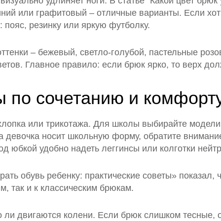
изуально удлиняет ноги. В статье "Какой цвет брюк 
иний или графитовый – отличные варианты. Если хот
: пояс, резинку или яркую футболку.
ттенки – бежевый, светло-голубой, пастельные розо
етов. Главное правило: если брюк ярко, то верх до
ы по сочетанию и комфорт
хлопка или трикотажа. Для школы выбирайте модели
а девочка носит школьную форму, обратите внимани
д юбкой удобно надеть леггинсы или колготки нейтр
рать обувь ребенку: практические советы» показал, 
, так и к классическим брюкам.
 ли двигаются колени. Если брюк слишком тесные, о