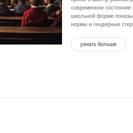
современное состояние 
школьной форме показыв
нормы и гендерные сте
факты и советы для род
узнать больше