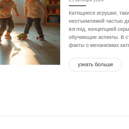
Катящиеся игрушки, так
неотъемлемой частью де
взгляд, концепцией скр
обучающие аспекты. В с
факты о механизмах кат
ребенка и советы по вы
обсуждаются способы, к
узнать больше
стимулировать творческ