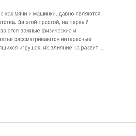
ие как мячи и машинки, давно являются
тства. За этой простой, на первый
ываются важные физические и
татье рассматриваются интересные
ящихся игрушек, их влияние на развитие
бору безопасных вариантов. Также
ак игры с этими игрушками могут
ое мышление и физическое развитие.