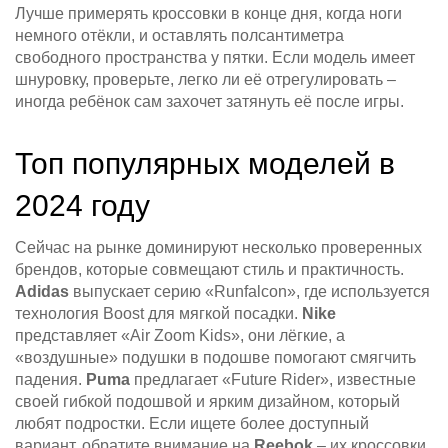
Лучше примерять кроссовки в конце дня, когда ноги
немного отёкли, и оставлять полсантиметра
свободного пространства у пятки. Если модель имеет
шнуровку, проверьте, легко ли её отрегулировать –
иногда ребёнок сам захочет затянуть её после игры.
Топ популярных моделей в
2024 году
Сейчас на рынке доминируют несколько проверенных
брендов, которые совмещают стиль и практичность.
Adidas
выпускает серию «Runfalcon», где используется
технология Boost для мягкой посадки.
Nike
представляет «Air Zoom Kids», они лёгкие, а
«воздушные» подушки в подошве помогают смягчить
падения.
Puma
предлагает «Future Rider», известные
своей гибкой подошвой и ярким дизайном, который
любят подростки. Если ищете более доступный
вариант, обратите внимание на
Reebok
– их кроссовки