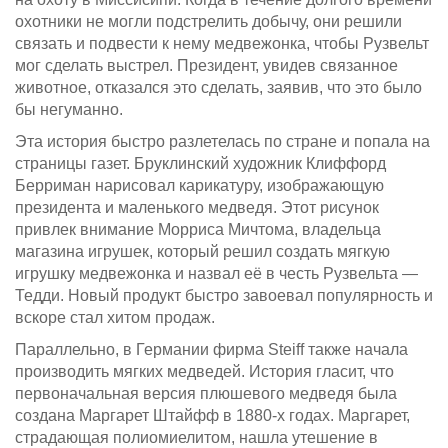
охотники не могли подстрелить добычу, они решили
связать и подвести к нему медвежонка, чтобы Рузвельт
мог сделать выстрел. Президент, увидев связанное
животное, отказался это сделать, заявив, что это было
бы негуманно.
Эта история быстро разлетелась по стране и попала на
страницы газет. Бруклинский художник Клиффорд
Берриман нарисовал карикатуру, изображающую
президента и маленького медведя. Этот рисунок
привлек внимание Морриса Мичтома, владельца
магазина игрушек, который решил создать мягкую
игрушку медвежонка и назвал её в честь Рузвельта —
Тедди. Новый продукт быстро завоевал популярность и
вскоре стал хитом продаж.
Параллельно, в Германии фирма Steiff также начала
производить мягких медведей. История гласит, что
первоначальная версия плюшевого медведя была
создана Маргарет Штайфф в 1880-х годах. Маргарет,
страдающая полиомиелитом, нашла утешение в