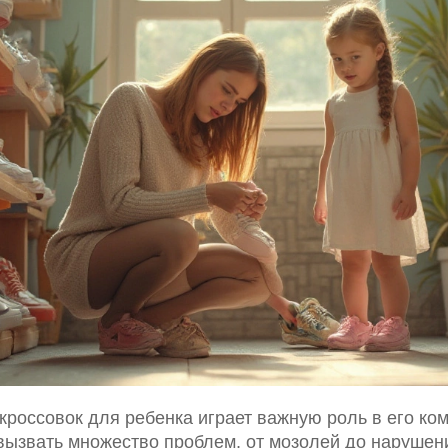
россовок для ребенка играет важную роль в его ко
ызвать множество проблем, от мозолей до нарушени