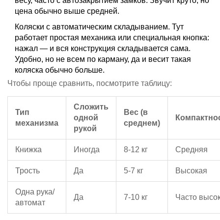
весу, часто с автозакрытием замков. Звучит круто, но
цена обычно выше средней.
Коляски с автоматическим складыванием. Тут
работает простая механика или специальная кнопка:
нажал — и вся конструкция складывается сама.
Удобно, но не всем по карману, да и весит такая
коляска обычно больше.
Чтобы проще сравнить, посмотрите таблицу:
Сложить
Тип
Вес (в
одной
Компактно
механизма
среднем)
рукой
Книжка
Иногда
8-12 кг
Средняя
Трость
Да
5-7 кг
Высокая
Одна рука/
Да
7-10 кг
Часто высо
автомат