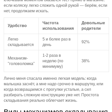
если коляску легко сложить одной рукой — берём, если
нет, продолжаем искать.
Частота
Довольные
Удобство
использования
родители
Легко
5 и более раз в
92%
складывается
день
1-2 раза в
Механизм-
неделю (по
38%
"головоломка"
минимуму)
Лично меня спасала именно легкая модель: когда
малышка заснёт, а мне надо срочно в маршрутку, или
когда возвращаемся с прогулки усталые, а сил
разбирать сложную конструкцию уже нет. Простота
складывания реально облегчает жизнь.
Виды механизмов складывания