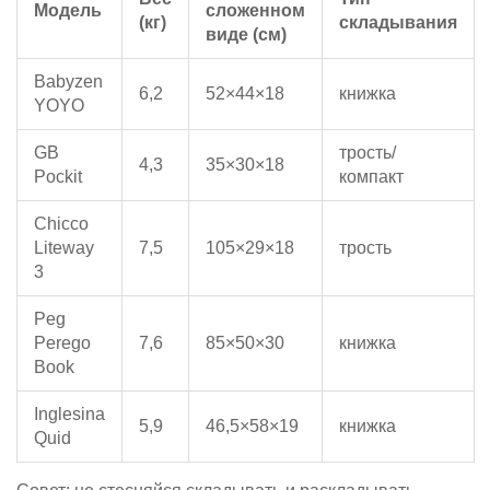
Модель
сложенном
(кг)
складывания
виде (см)
Babyzen
6,2
52×44×18
книжка
YOYO
GB
трость/
4,3
35×30×18
Pockit
компакт
Chicco
Liteway
7,5
105×29×18
трость
3
Peg
Perego
7,6
85×50×30
книжка
Book
Inglesina
5,9
46,5×58×19
книжка
Quid