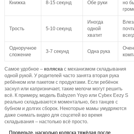
Книжка
8-15 секунд
Обе руки
но б
гром
Иногда
Влез
Трость
5-10 секунд
одной
почт
хватит
всег
Одноручное
Очен
3-7 секунд
Одна рука
сложение
комп
Самое удобное –
коляска
с механизмом складывания
одной рукой. У родителей часто занята вторая рука
ребёнком или пакетом с продуктами. Если ребёнок
заснул или капризничает, такие мелочи могут решить
всё. К примеру, модель Babyzen Yoyo или Cybex Eezy S
реально складываются моментально, без танцев с
бубном и долгих сборок. Некоторые мамы умудряются
даже снимать видео для соцсетей во время
складывания – настолько всё просто.
Проверьте, насколько коляска тяжёлая после