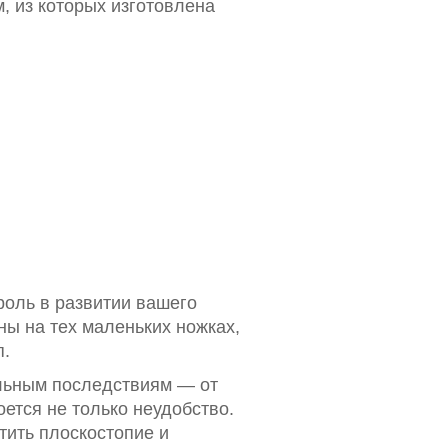
 из которых изготовлена
роль в развитии вашего
ны на тех маленьких ножках,
п.
ельным последствиям — от
оется не только неудобство.
тить плоскостопие и