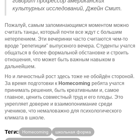
говорит профессор американских
культурных исследований, Джейн Смит.
Пожалуй, самым запоминающимся моментом можно
считать танцы, который почти все ждут с большим
нетерпением. Эти вечеринки часто считаются чем-то
вроде "репетиции" выпускного вечера. Студенты учатся
общаться в более формальной обстановке и строить
отношения, что может быть важным навыком в
дальнейшем.
Но и личностный рост здесь тоже не обойдён стороной.
За время подготовки к
Homecoming
ребята учатся
принимать решения, быть креативными и, самое
главное, ценить совместный труд и его плоды. Это
укрепляет доверие и взаимопонимание среди
учеников, что немаловажно для психологического
климата в школе.
Теги:
Homecoming
школьная форма