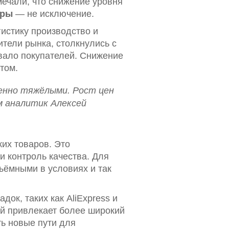
мечали, что снижение уровня
ары
— не исключение.
гистику производство и
ители рынка, столкнулись с
вало покупателей. Снижение
том.
бенно тяжёлыми. Рост цен
м аналитик Алексей
ких товаров. Это
 контроль качества. Для
ъёмными в условиях и так
ок, таких как AliExpress и
й привлекает более широкий
ть новые пути для