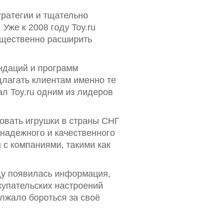
тратегии и тщательно
же к 2008 году Toy.ru
ущественно расширить
ндаций и программ
длагать клиентам именно те
ал Toy.ru одним из лидеров
овать игрушки в страны СНГ
к надежного и качественного
 с компаниями, такими как
оду появилась информация,
купательских настроений
олжало бороться за своё