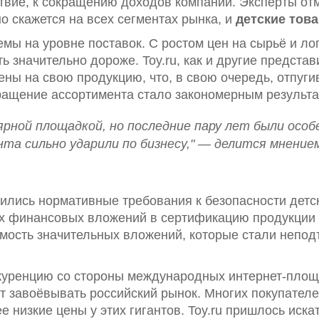
твие, к сокращению доходов компании. Эксперты от
 скажется на всех сегментах рынка, и
детские тов
мы на уровне поставок. С ростом цен на сырьё и ло
ь значительно дороже. Toy.ru, как и другие представ
ны на свою продукцию, что, в свою очередь, отпуги
ращение ассортимента стало закономерным результа
лярной площадкой, но последние пару лет были осо
та сильно ударили по бизнесу," — делится мнение
чились нормативные требования к безопасности детс
 финансовых вложений в сертификацию продукции и
имость значительных вложений, которые стали непод
куренцию со стороны международных интернет-площад
 завоёвывать российский рынок. Многих покупателе
е низкие цены у этих гигантов. Toy.ru пришлось иска