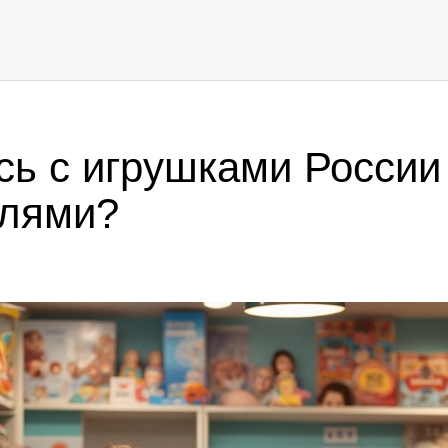
сь с игрушками России 
елями?