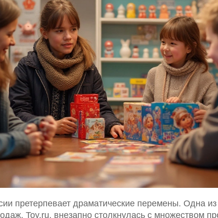
ссии претерпевает драматические перемены. Одна из
даж, Toy.ru, внезапно столкнулась с множеством пр