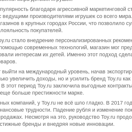
пулярность благодаря агрессивной маркетинговой с
ведущими производителями игрушек со всего мира. У
газинов в крупных городах России, что позволило с
 лояльность покупателей.
oy.ru стало внедрение персонализированных рекоме
 помощью современных технологий, магазин мог пре
овали интересам их детей. Именно этот подход сдел
оваров.
т выйти на международный уровень, начав экспортир
ько увеличить доходы, но и усилить бренд Toy.ru ка
 В этот период Toy.ru заключила выгодные контракты
 еще больше престижности марке.
шных компаний, у Toy.ru не всё шло гладко. В 2017 г
нансовые трудности. Падение рубля и изменение по
родажах. Несмотря на это, руководство Toy.ru прод
естижные бренды и внедряя новые инновации.