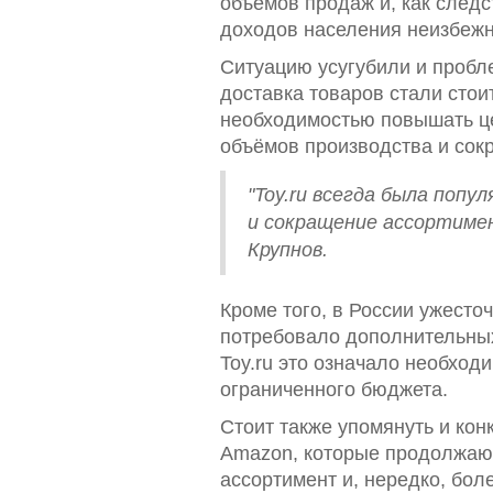
объёмов продаж и, как следс
доходов населения неизбежно
Ситуацию усугубили и пробле
доставка товаров стали стоит
необходимостью повышать це
объёмов производства и сок
"Toy.ru всегда была попу
и сокращение ассортимен
Крупнов.
Кроме того, в России ужесто
потребовало дополнительных
Toy.ru это означало необход
ограниченного бюджета.
Стоит также упомянуть и кон
Amazon, которые продолжают
ассортимент и, нередко, боле