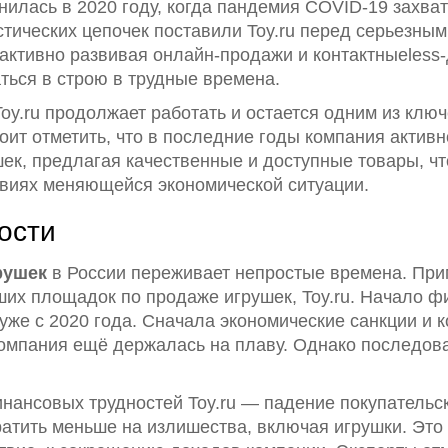
илась в 2020 году, когда пандемия COVID-19 захват
стических цепочек поставили Toy.ru перед серьезны
активно развивая онлайн-продажи и контактныеless-
ться в строю в трудные времена.
Toy.ru продолжает работать и остается одним из клю
тоит отметить, что в последние годы компания актив
шек, предлагая качественные и доступные товары, ч
овиях меняющейся экономической ситуации.
ости
рушек
в России переживает непростые времена. При
ших площадок по продаже игрушек, Toy.ru. Начало 
же с 2020 года. Сначала экономические санкции и 
омпания ещё держалась на плаву. Однако последов
нансовых трудностей Toy.ru — падение покупательск
ратить меньше на излишества, включая игрушки. Это